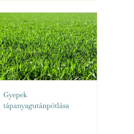
Gyepek
tápanyagutánpótlása