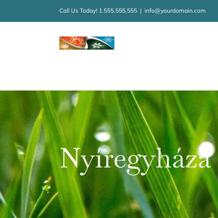
Kihagyás
Call Us Today! 1.555.555.555
|
info@yourdomain.com
Nyíregyháza