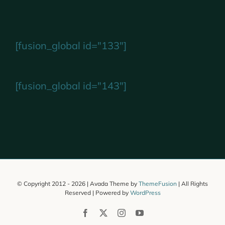
[fusion_global id="133"]
[fusion_global id="143"]
© Copyright 2012 -
2026 | Avada Theme by
ThemeFusion
| All Rights
Reserved | Powered by
WordPress
Facebook
X
Instagram
YouTube