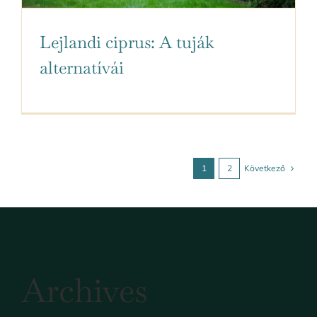
Lejlandi ciprus: A tuják
alternatívái
Következő
1
2
Archives