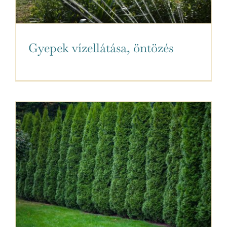
Gyepek vízellátása, öntözés