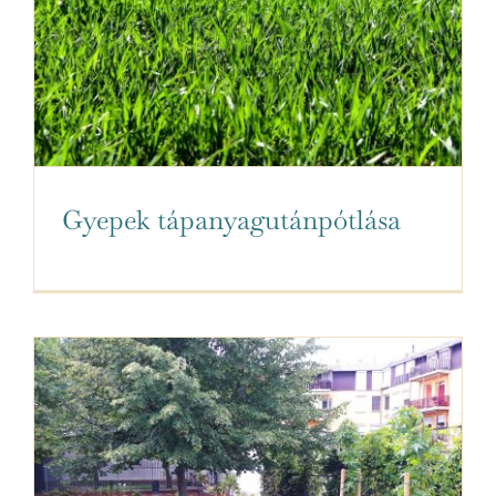
Gyepek tápanyagutánpótlása