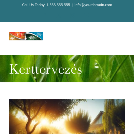
Kihagyás
Call Us Today! 1.555.555.555
|
info@yourdomain.com
Facebook
X
Instagram
YouTube
Kerttervezés