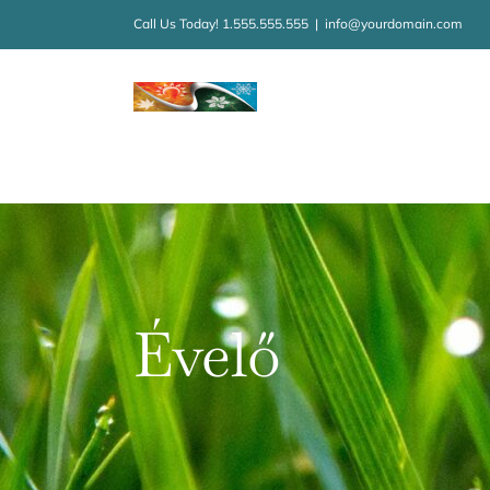
Kihagyás
Call Us Today! 1.555.555.555
|
info@yourdomain.com
Évelő