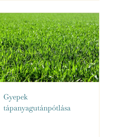
Gyepek
tápanyagutánpótlása