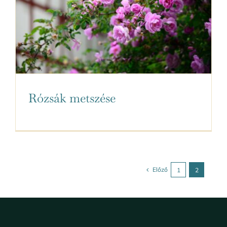
Rózsák metszése
Előző
1
2