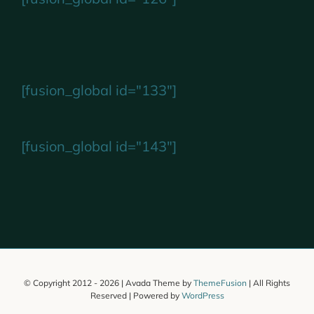
[fusion_global id="133"]
[fusion_global id="143"]
© Copyright 2012 -
2026 | Avada Theme by
ThemeFusion
| All Rights
Reserved | Powered by
WordPress