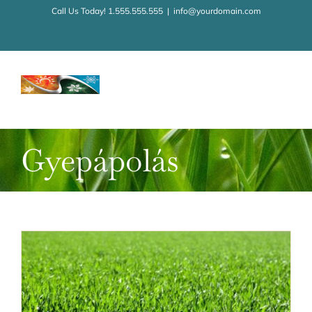
Kihagyás
Call Us Today! 1.555.555.555
|
info@yourdomain.com
Facebook
X
Instagram
YouTube
Gyepápolás